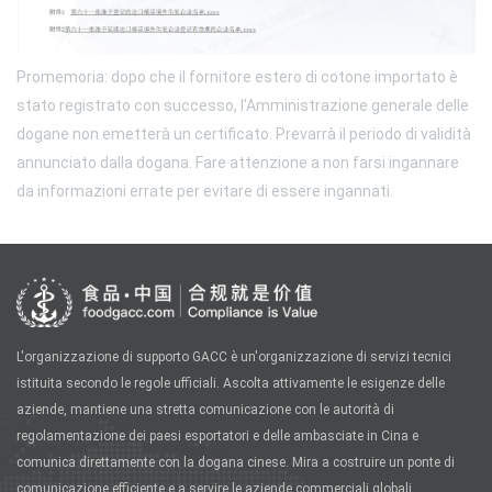
Promemoria: dopo che il fornitore estero di cotone importato è
stato registrato con successo, l'Amministrazione generale delle
dogane non emetterà un certificato. Prevarrà il periodo di validità
annunciato dalla dogana. Fare attenzione a non farsi ingannare
da informazioni errate per evitare di essere ingannati.
L'organizzazione di supporto GACC è un'organizzazione di servizi tecnici
istituita secondo le regole ufficiali. Ascolta attivamente le esigenze delle
aziende, mantiene una stretta comunicazione con le autorità di
regolamentazione dei paesi esportatori e delle ambasciate in Cina e
comunica direttamente con la dogana cinese. Mira a costruire un ponte di
comunicazione efficiente e a servire le aziende commerciali globali.