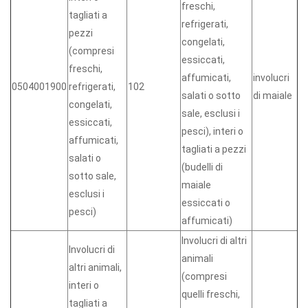
freschi,
tagliati a
refrigerati,
pezzi
congelati,
(compresi
essiccati,
freschi,
affumicati,
involucri
0504001900
refrigerati,
102
salati o sotto
di maiale
congelati,
sale, esclusi i
essiccati,
pesci), interi o
affumicati,
tagliati a pezzi
salati o
(budelli di
sotto sale,
maiale
esclusi i
essiccati o
pesci)
affumicati)
Involucri di altri
Involucri di
animali
altri animali,
(compresi
interi o
quelli freschi,
tagliati a