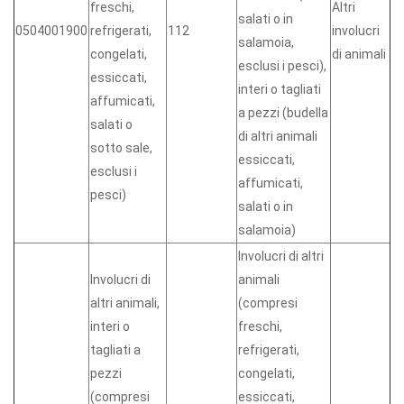
freschi,
Altri
salati o in
0504001900
refrigerati,
112
involucri
salamoia,
congelati,
di animali
esclusi i pesci),
essiccati,
interi o tagliati
affumicati,
a pezzi (budella
salati o
di altri animali
sotto sale,
essiccati,
esclusi i
affumicati,
pesci)
salati o in
salamoia)
Involucri di altri
Involucri di
animali
altri animali,
(compresi
interi o
freschi,
tagliati a
refrigerati,
pezzi
congelati,
(compresi
essiccati,