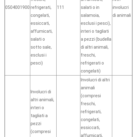
0504001900
refrigerati,
111
salati o in
involucri
congelati,
salamoia,
di animali
essiccati,
esclusi i pesci),
affumicati,
interi o tagliati
salati o
a pezzi (budella
sotto sale,
di altri animali,
esclusi i
freschi,
pesci)
refrigerati o
congelati)
Involucri di altri
animali
Involucri di
(compresi
altri animali,
freschi,
interi o
refrigerati,
tagliati a
congelati,
pezzi
essiccati,
(compresi
affumicati,