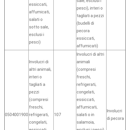
sale, esclusi i
essiccati,
pesci), interi o
affumicati,
tagliati a pezzi
salati o
(budelli di
sotto sale,
pecora
esclusi i
essiccati,
pesci)
affumicati)
Involucri di altri
Involucri di
animali
altri animali,
(compresi
interi o
freschi,
tagliati a
refrigerati,
pezzi
congelati,
(compresi
essiccati,
freschi,
affumicati,
Involucri
0504001900
refrigerati,
107
salati o in
di pecora
congelati,
salamoia,
essiccati,
esclusi i pesci),