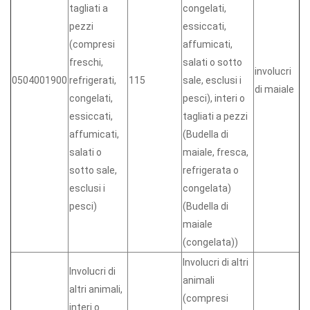
tagliati a
congelati,
pezzi
essiccati,
(compresi
affumicati,
freschi,
salati o sotto
involucri
0504001900
refrigerati,
115
sale, esclusi i
di maiale
congelati,
pesci), interi o
essiccati,
tagliati a pezzi
affumicati,
(Budella di
salati o
maiale, fresca,
sotto sale,
refrigerata o
esclusi i
congelata)
pesci)
(Budella di
maiale
(congelata))
Involucri di altri
Involucri di
animali
altri animali,
(compresi
interi o