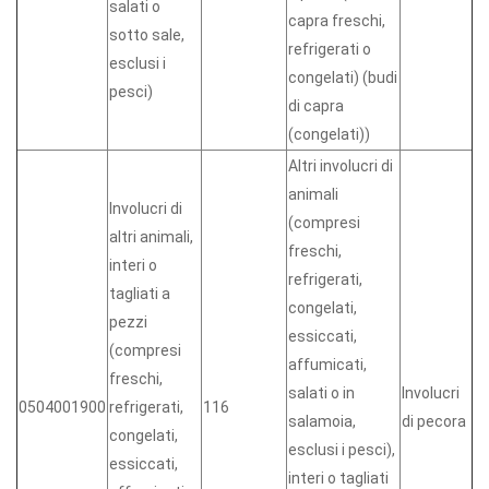
salati o
capra freschi,
sotto sale,
refrigerati o
esclusi i
congelati) (budi
pesci)
di capra
(congelati))
Altri involucri di
animali
Involucri di
(compresi
altri animali,
freschi,
interi o
refrigerati,
tagliati a
congelati,
pezzi
essiccati,
(compresi
affumicati,
freschi,
salati o in
Involucri
0504001900
refrigerati,
116
salamoia,
di pecora
congelati,
esclusi i pesci),
essiccati,
interi o tagliati