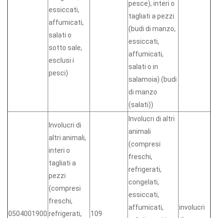
pesce), interi o
essiccati,
tagliati a pezzi
affumicati,
(budi di manzo,
salati o
essiccati,
sotto sale,
affumicati,
esclusi i
salati o in
pesci)
salamoia) (budi
di manzo
(salati))
Involucri di altri
Involucri di
animali
altri animali,
(compresi
interi o
freschi,
tagliati a
refrigerati,
pezzi
congelati,
(compresi
essiccati,
freschi,
affumicati,
involucri
0504001900
refrigerati,
109