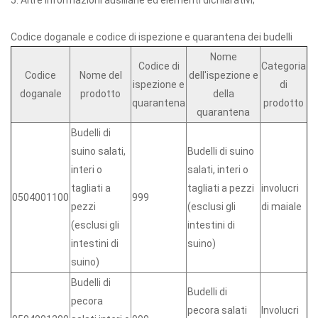
5. Altre informazioni ausiliarie ed elementi dichiarativi;
Codice doganale e codice di ispezione e quarantena dei budelli
Nome
Codice di
Categoria
Codice
Nome del
dell'ispezione e
ispezione e
di
doganale
prodotto
della
quarantena
prodotto
quarantena
Budelli di
suino salati,
Budelli di suino
interi o
salati, interi o
tagliati a
tagliati a pezzi
involucri
0504001100
999
pezzi
(esclusi gli
di maiale
(esclusi gli
intestini di
intestini di
suino)
suino)
Budelli di
Budelli di
pecora
pecora salati
Involucri