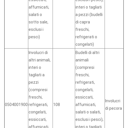
affumicati,
interi o tagliati
salati o
a pezzi (budelli
sotto sale,
di capra
esclusi i
freschi,
pesci)
refrigerati o
congelati)
Involucri di
Budelli di altri
altri animali,
animali
interi o
(compresi
tagliati a
freschi,
pezzi
refrigerati,
(compresi
congelati,
freschi,
essiccati,
Involucri
0504001900
refrigerati,
108
affumicati,
di pecora
congelati,
salati o salati,
essiccati,
esclusi i pesci),
affumicati,
interi o tagliati