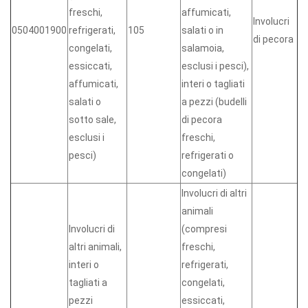
freschi,
affumicati,
Involucri
0504001900
refrigerati,
105
salati o in
di pecora
congelati,
salamoia,
essiccati,
esclusi i pesci),
affumicati,
interi o tagliati
salati o
a pezzi (budelli
sotto sale,
di pecora
esclusi i
freschi,
pesci)
refrigerati o
congelati)
Involucri di altri
animali
Involucri di
(compresi
altri animali,
freschi,
interi o
refrigerati,
tagliati a
congelati,
pezzi
essiccati,