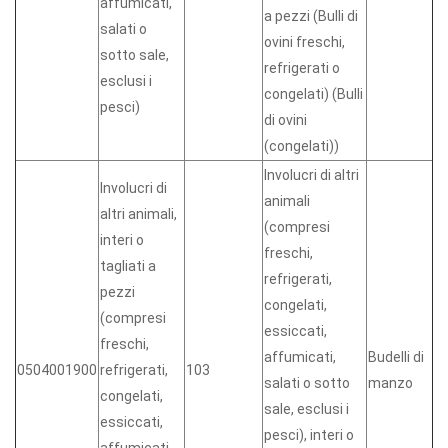
affumicati,
a pezzi (Bulli di
salati o
ovini freschi,
sotto sale,
refrigerati o
esclusi i
congelati) (Bulli
pesci)
di ovini
(congelati))
Involucri di altri
Involucri di
animali
altri animali,
(compresi
interi o
freschi,
tagliati a
refrigerati,
pezzi
congelati,
(compresi
essiccati,
freschi,
affumicati,
Budelli di
0504001900
refrigerati,
103
salati o sotto
manzo
congelati,
sale, esclusi i
essiccati,
pesci), interi o