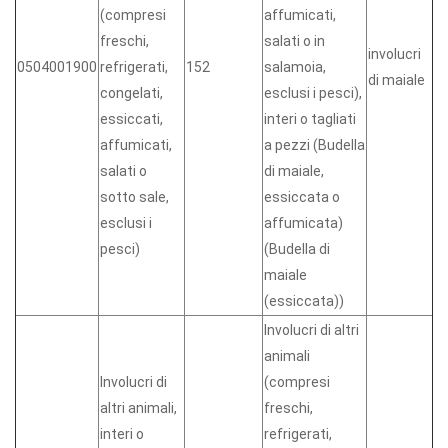
(compresi
affumicati,
freschi,
salati o in
involucri
0504001900
refrigerati,
152
salamoia,
di maiale
congelati,
esclusi i pesci),
essiccati,
interi o tagliati
affumicati,
a pezzi (Budella
salati o
di maiale,
sotto sale,
essiccata o
esclusi i
affumicata)
pesci)
(Budella di
maiale
(essiccata))
Involucri di altri
animali
Involucri di
(compresi
altri animali,
freschi,
interi o
refrigerati,