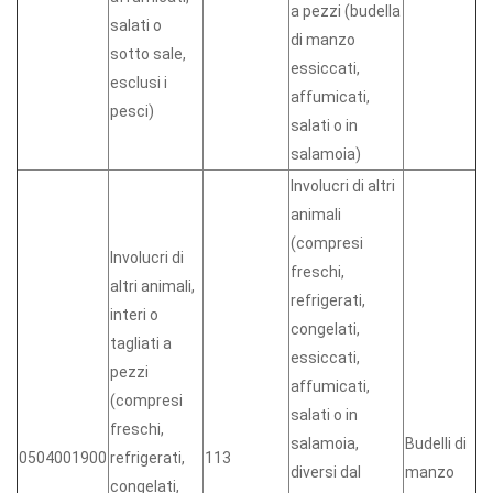
a pezzi (budella
salati o
di manzo
sotto sale,
essiccati,
esclusi i
affumicati,
pesci)
salati o in
salamoia)
Involucri di altri
animali
(compresi
Involucri di
freschi,
altri animali,
refrigerati,
interi o
congelati,
tagliati a
essiccati,
pezzi
affumicati,
(compresi
salati o in
freschi,
salamoia,
Budelli di
0504001900
refrigerati,
113
diversi dal
manzo
congelati,