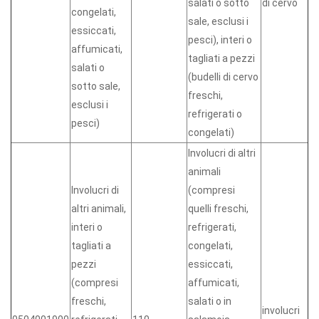
salati o sotto
di cervo
congelati,
sale, esclusi i
essiccati,
pesci), interi o
affumicati,
tagliati a pezzi
salati o
(budelli di cervo
sotto sale,
freschi,
esclusi i
refrigerati o
pesci)
congelati)
Involucri di altri
animali
Involucri di
(compresi
altri animali,
quelli freschi,
interi o
refrigerati,
tagliati a
congelati,
pezzi
essiccati,
(compresi
affumicati,
freschi,
salati o in
involucri