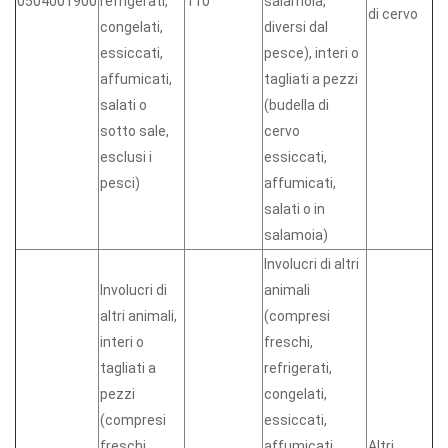
0504001900
refrigerati,
110
salamoia,
di cervo
congelati,
diversi dal
essiccati,
pesce), interi o
affumicati,
tagliati a pezzi
salati o
(budella di
sotto sale,
cervo
esclusi i
essiccati,
pesci)
affumicati,
salati o in
salamoia)
Involucri di altri
Involucri di
animali
altri animali,
(compresi
interi o
freschi,
tagliati a
refrigerati,
pezzi
congelati,
(compresi
essiccati,
freschi,
affumicati,
Altri