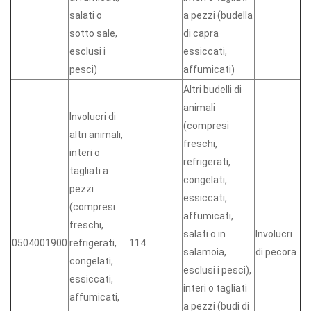
salati o
a pezzi (budella
sotto sale,
di capra
esclusi i
essiccati,
pesci)
affumicati)
Altri budelli di
animali
Involucri di
(compresi
altri animali,
freschi,
interi o
refrigerati,
tagliati a
congelati,
pezzi
essiccati,
(compresi
affumicati,
freschi,
salati o in
Involucri
0504001900
refrigerati,
114
salamoia,
di pecora
congelati,
esclusi i pesci),
essiccati,
interi o tagliati
affumicati,
a pezzi (budi di