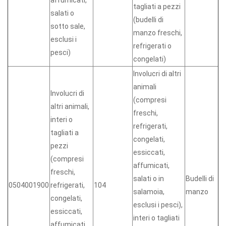
affumicati,
tagliati a pezzi
salati o
(budelli di
sotto sale,
manzo freschi,
esclusi i
refrigerati o
pesci)
congelati)
Involucri di altri
animali
Involucri di
(compresi
altri animali,
freschi,
interi o
refrigerati,
tagliati a
congelati,
pezzi
essiccati,
(compresi
affumicati,
freschi,
salati o in
Budelli di
0504001900
refrigerati,
104
salamoia,
manzo
congelati,
esclusi i pesci),
essiccati,
interi o tagliati
affumicati,