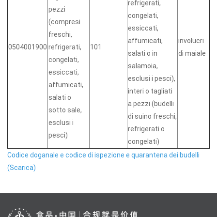
refrigerati,
pezzi
congelati,
(compresi
essiccati,
freschi,
affumicati,
involucri
0504001900
refrigerati,
101
salati o in
di maiale
congelati,
salamoia,
essiccati,
esclusi i pesci),
affumicati,
interi o tagliati
salati o
a pezzi (budelli
sotto sale,
di suino freschi,
esclusi i
refrigerati o
pesci)
congelati)
Codice doganale e codice di ispezione e quarantena dei budelli
(Scarica)