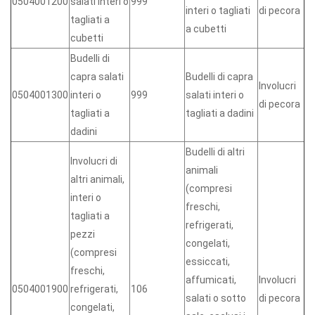
0504001200
salati interi o
999
interi o tagliati
di pecora
tagliati a
a cubetti
cubetti
Budelli di
capra salati
Budelli di capra
Involucri
0504001300
interi o
999
salati interi o
di pecora
tagliati a
tagliati a dadini
dadini
Budelli di altri
Involucri di
animali
altri animali,
(compresi
interi o
freschi,
tagliati a
refrigerati,
pezzi
congelati,
(compresi
essiccati,
freschi,
affumicati,
Involucri
0504001900
refrigerati,
106
salati o sotto
di pecora
congelati,