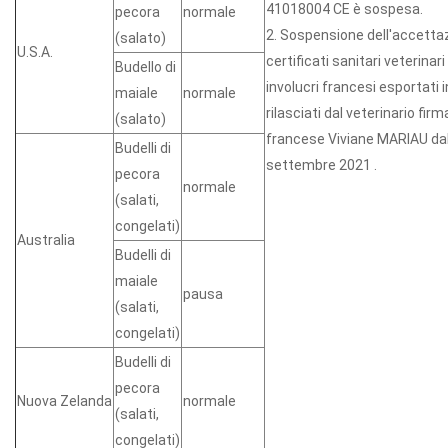
41018004 CE è sospesa.
pecora
normale
2. Sospensione dell'accetta
(salato)
U.S.A.
certificati sanitari veterinari 
Budello di
involucri francesi esportati i
maiale
normale
rilasciati dal veterinario firm
(salato)
francese Viviane MARIAU dal
Budelli di
settembre 2021 .
pecora
normale
(salati,
congelati)
Australia
Budelli di
maiale
pausa
(salati,
congelati)
Budelli di
pecora
Nuova Zelanda
normale
(salati,
congelati)