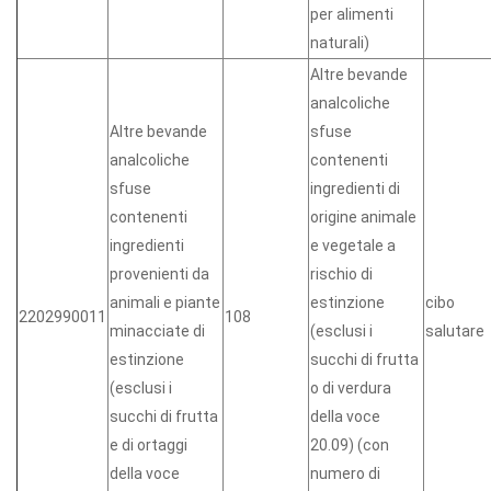
per alimenti
naturali)
Altre bevande
analcoliche
Altre bevande
sfuse
analcoliche
contenenti
sfuse
ingredienti di
contenenti
origine animale
ingredienti
e vegetale a
provenienti da
rischio di
animali e piante
estinzione
cibo
2202990011
108
minacciate di
(esclusi i
salutare
estinzione
succhi di frutta
(esclusi i
o di verdura
succhi di frutta
della voce
e di ortaggi
20.09) (con
della voce
numero di