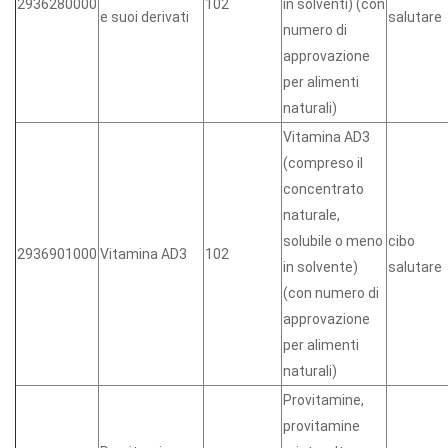
2936280000
102
in solventi) (con
e suoi derivati
salutare
numero di
approvazione
per alimenti
naturali)
Vitamina AD3
(compreso il
concentrato
naturale,
solubile o meno
cibo
2936901000
Vitamina AD3
102
in solvente)
salutare
(con numero di
approvazione
per alimenti
naturali)
Provitamine,
provitamine