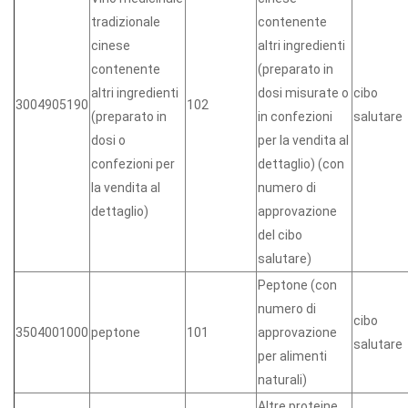
tradizionale
contenente
cinese
altri ingredienti
contenente
(preparato in
altri ingredienti
dosi misurate o
cibo
3004905190
102
(preparato in
in confezioni
salutare
dosi o
per la vendita al
confezioni per
dettaglio) (con
la vendita al
numero di
dettaglio)
approvazione
del cibo
salutare)
Peptone (con
numero di
cibo
3504001000
peptone
101
approvazione
salutare
per alimenti
naturali)
Altre proteine