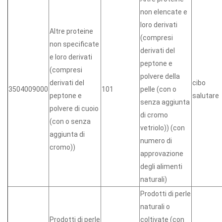
non elencate e
loro derivati
Altre proteine
(compresi
non specificate
derivati del
e loro derivati
peptone e
(compresi
polvere della
derivati del
cibo
3504009000
101
pelle (con o
peptone e
salutare
senza aggiunta
polvere di cuoio
di cromo
(con o senza
vetriolo)) (con
aggiunta di
numero di
cromo))
approvazione
degli alimenti
naturali)
Prodotti di perle
naturali o
Prodotti di perle
coltivate (con