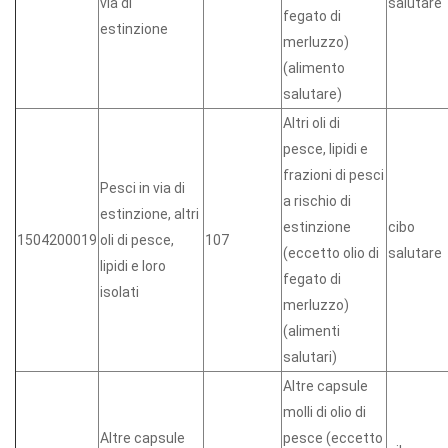
via di
salutare
fegato di
estinzione
merluzzo)
(alimento
salutare)
Altri oli di
pesce, lipidi e
frazioni di pesci
Pesci in via di
a rischio di
estinzione, altri
estinzione
cibo
1504200019
oli di pesce,
107
(eccetto olio di
salutare
lipidi e loro
fegato di
isolati
merluzzo)
(alimenti
salutari)
Altre capsule
molli di olio di
Altre capsule
pesce (eccetto