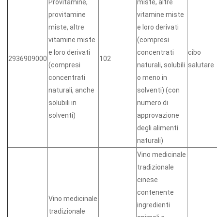
Provitamine,
miste, altre
provitamine
vitamine miste
miste, altre
e loro derivati
vitamine miste
(compresi
e loro derivati
concentrati
cibo
2936909000
102
(compresi
naturali, solubili
salutare
concentrati
o meno in
naturali, anche
solventi) (con
solubili in
numero di
solventi)
approvazione
degli alimenti
naturali)
Vino medicinale
tradizionale
cinese
contenente
Vino medicinale
ingredienti
tradizionale