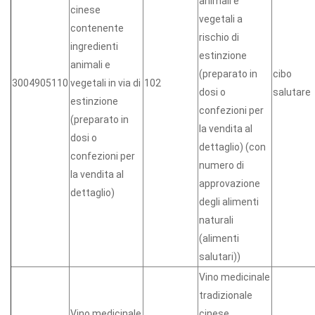
animali e
cinese
vegetali a
contenente
rischio di
ingredienti
estinzione
animali e
(preparato in
cibo
3004905110
vegetali in via di
102
dosi o
salutare
estinzione
confezioni per
(preparato in
la vendita al
dosi o
dettaglio) (con
confezioni per
numero di
la vendita al
approvazione
dettaglio)
degli alimenti
naturali
(alimenti
salutari))
Vino medicinale
tradizionale
Vino medicinale
cinese