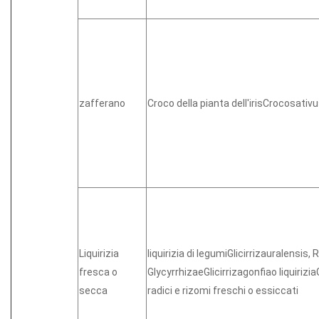
zafferano
Croco della pianta dell'irisCrocosati
Liquirizia
liquirizia di legumiGlicirrizauralensis, 
fresca o
GlycyrrhizaeGlicirrizagonfiao liquirizia
secca
radici e rizomi freschi o essiccati