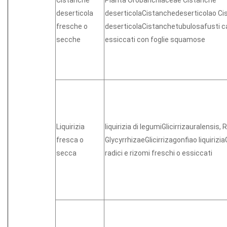
deserticola
deserticolaCistanchedeserticolao Ci
fresche o
deserticolaCistanchetubulosafusti ca
secche
essiccati con foglie squamose
Liquirizia
liquirizia di legumiGlicirrizauralensis, 
fresca o
GlycyrrhizaeGlicirrizagonfiao liquirizia
secca
radici e rizomi freschi o essiccati