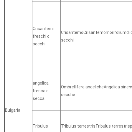
Crisantemi
CrisantemoCrisantemomorifoliumdi ca
freschi o
secchi
secchi
angelica
Ombrellifere angelicheAngelica sinens
fresca o
secche
secca
Bulgaria
Tribulus
Tribulus terrestrisTribulus terrestrisp