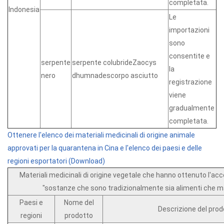
completata.
Indonesia
Le
importazioni
sono
consentite e
serpente
serpente colubrideZaocys
la
nero
dhumnadescorpo asciutto
registrazione
viene
gradualmente
completata.
Ottenere l'elenco dei materiali medicinali di origine animale
approvati per la quarantena in Cina e l'elenco dei paesi e delle
regioni esportatori (Download)
Materiali medicinali di origine vegetale che hanno ottenuto l'a
"sostanze che sono tradizionalmente sia alimenti che mat
Paesi e
Nome del
Descrizione del prod
regioni
prodotto