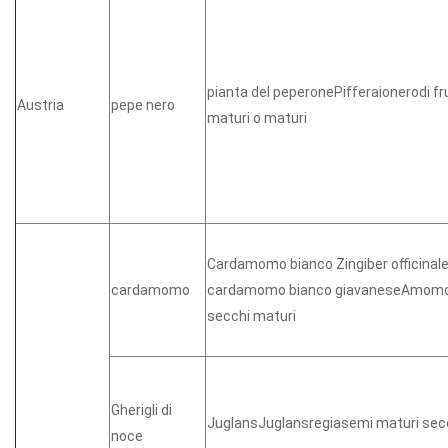
pianta del peperonePifferaionerodi fr
Austria
pepe nero
maturi o maturi
Cardamomo bianco Zingiber officin
cardamomo
cardamomo bianco giavaneseAmomo
secchi maturi
Gherigli di
JuglansJuglansregiasemi maturi sec
noce