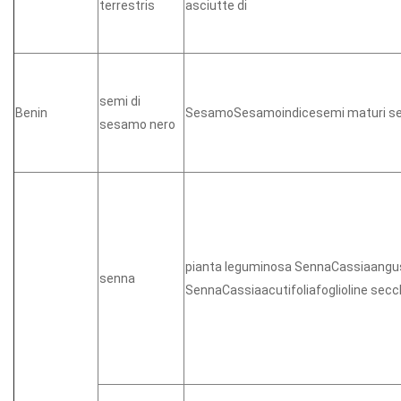
terrestris
asciutte di
semi di
Benin
SesamoSesamoindicesemi maturi se
sesamo nero
pianta leguminosa SennaCassiaangus
senna
SennaCassiaacutifoliafoglioline sec