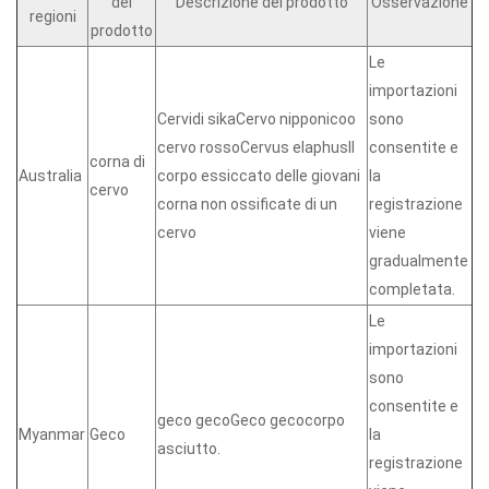
del
Descrizione del prodotto
Osservazione
regioni
prodotto
Le
importazioni
Cervidi sikaCervo nipponicoo
sono
cervo rossoCervus elaphusIl
consentite e
corna di
Australia
corpo essiccato delle giovani
la
cervo
corna non ossificate di un
registrazione
cervo
viene
gradualmente
completata.
Le
importazioni
sono
consentite e
geco gecoGeco gecocorpo
Myanmar
Geco
la
asciutto.
registrazione