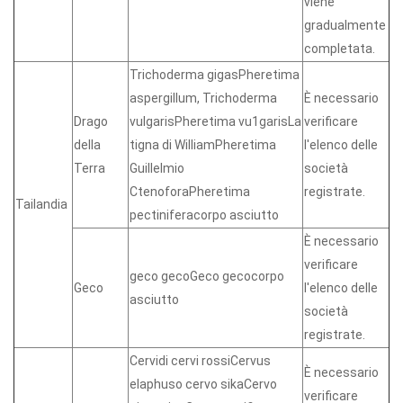
viene
gradualmente
completata.
Trichoderma gigasPheretima
aspergillum, Trichoderma
È necessario
Drago
vulgarisPheretima vu1garisLa
verificare
della
tigna di WilliamPheretima
l'elenco delle
Terra
Guillelmio
società
CtenoforaPheretima
registrate.
Tailandia
pectiniferacorpo asciutto
È necessario
verificare
geco gecoGeco gecocorpo
Geco
l'elenco delle
asciutto
società
registrate.
Cervidi cervi rossiCervus
È necessario
elaphuso cervo sikaCervo
verificare