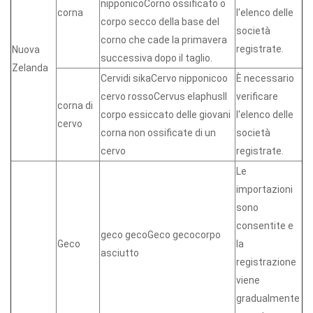
nipponicoCorno ossificato o
corna
l'elenco delle
corpo secco della base del
società
corno che cade la primavera
registrate.
Nuova
successiva dopo il taglio.
Zelanda
Cervidi sikaCervo nipponicoo
È necessario
cervo rossoCervus elaphusIl
verificare
corna di
corpo essiccato delle giovani
l'elenco delle
cervo
corna non ossificate di un
società
cervo
registrate.
Le
importazioni
sono
consentite e
geco gecoGeco gecocorpo
Geco
la
asciutto
registrazione
viene
gradualmente