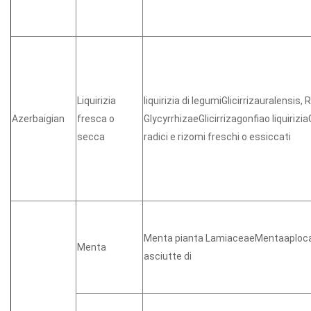
Liquirizia
liquirizia di legumiGlicirrizauralensis, 
Azerbaigian
fresca o
GlycyrrhizaeGlicirrizagonfiao liquirizia
secca
radici e rizomi freschi o essiccati
Menta pianta LamiaceaeMentaaplocali
Menta
asciutte di