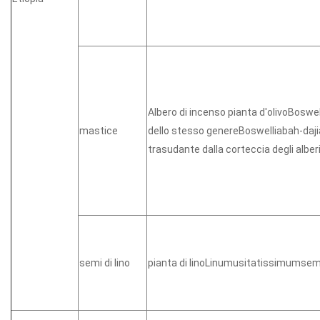
Albero di incenso pianta d'olivoBoswel
mastice
dello stesso genereBoswelliabah-daj
trasudante dalla corteccia degli alber
semi di lino
pianta di linoLinumusitatissimumsem