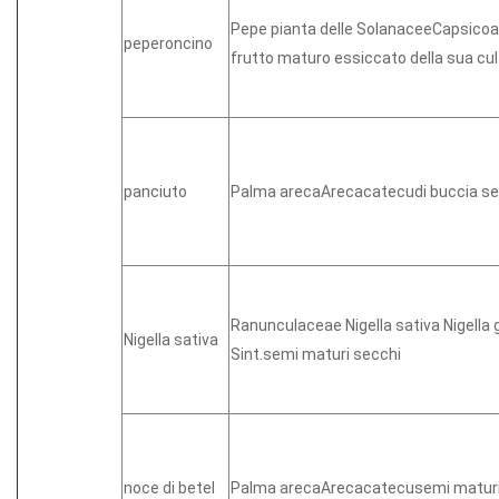
Pepe pianta delle SolanaceeCapsicoa
peperoncino
frutto maturo essiccato della sua cul
panciuto
Palma arecaArecacatecudi buccia s
Ranunculaceae Nigella sativa Nigella 
Nigella sativa
Sint.semi maturi secchi
noce di betel
Palma arecaArecacatecusemi maturi