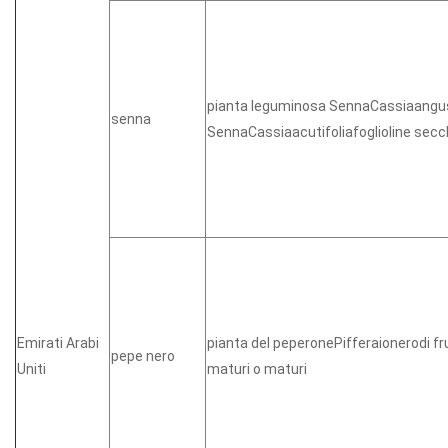
pianta leguminosa SennaCassiaangus
senna
SennaCassiaacutifoliafoglioline sec
Emirati Arabi
pianta del peperonePifferaionerodi fr
pepe nero
Uniti
maturi o maturi