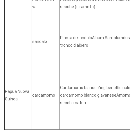
va
secche (o rametti)
Pianta di sandaloAlbum Santalumdur
sandalo
tronco d'albero
Cardamomo bianco Zingiber officin
Papua Nuova
cardamomo
cardamomo bianco giavaneseAmomo
Guinea
secchi maturi