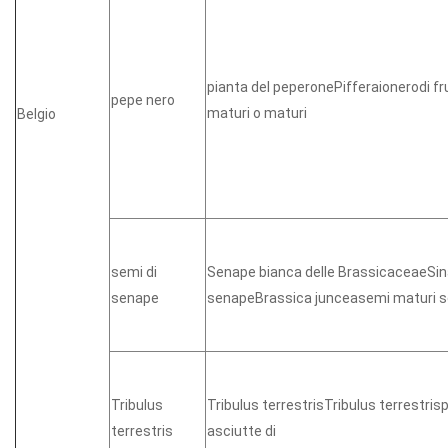
pianta del peperonePifferaionerodi fr
pepe nero
maturi o maturi
Belgio
semi di
Senape bianca delle BrassicaceaeSin
senape
senapeBrassica junceasemi maturi s
Tribulus
Tribulus terrestrisTribulus terrestrisp
terrestris
asciutte di