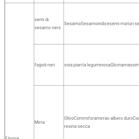
semi di
SesamoSesamoindicesemi maturi se
sesamo nero
fagioli neri
soia pianta leguminosaGlicinamassi
OlivoCommiforamirrao albero duroC
Mirra
resina secca
Etiopia