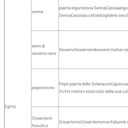
pianta leguminosa SennaCassiaangus
senna
SennaCassiaacutifoliafoglioline sec
semi di
SesamoSesamoindicesemi maturi se
sesamo nero
Pepe pianta delle SolanaceeCapsicoa
peperoncino
frutto maturo essiccato della sua cul
Egitto
Crisantemi
CrisantemoCrisantemomorifoliumdi ca
freschi o