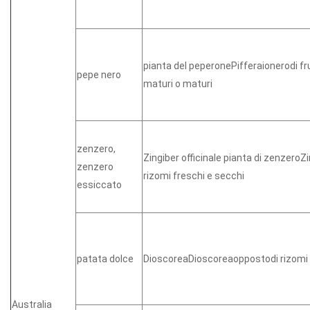
pianta del peperonePifferaionerodi fr
pepe nero
maturi o maturi
zenzero,
Zingiber officinale pianta di zenzeroZi
zenzero
rizomi freschi e secchi
essiccato
patata dolce
DioscoreaDioscoreaoppostodi rizomi
Australia