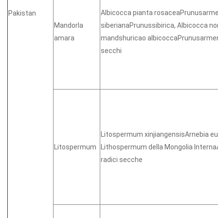
Albicocca pianta rosaceaPrunusarme
Pakistan
Mandorla
siberianaPrunussibirica, Albicocca n
amara
mandshuricao albicoccaPrunusarme
secchi
Litospermum xinjiangensisArnebia 
Litospermum
Lithospermum della Mongolia Interna
radici secche