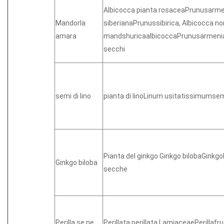
Albicocca pianta rosaceaPrunusarme
Mandorla
siberianaPrunussibirica, Albicocca n
amara
mandshuricaalbicoccaPrunusarmeni
secchi
semi di lino
pianta di linoLinum usitatissimumsem
Pianta del ginkgo Ginkgo bilobaGinkgob
Ginkgo biloba
secche
Perilla se ne
Perillata perillata LamiaceaePerillaf