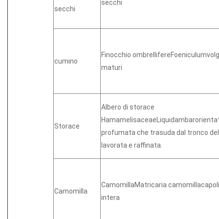
secchi
secchi
Finocchio ombrellifereFoeniculumvolg
cumino
maturi
Albero di storace
HamamelisaceaeLiquidambarorientat
Storace
profumata che trasuda dal tronco dell
lavorata e raffinata.
CamomillaMatricaria camomillacapoli
Camomilla
intera