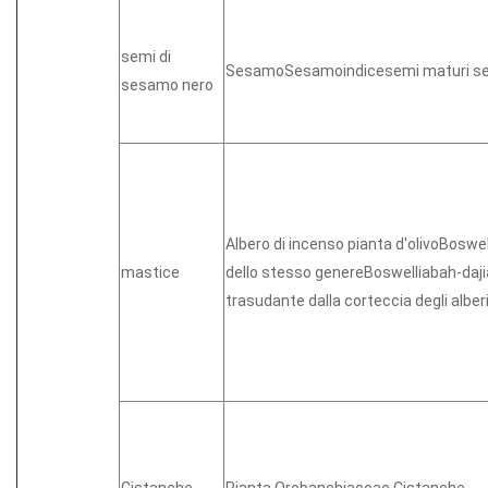
semi di
SesamoSesamoindicesemi maturi se
sesamo nero
Albero di incenso pianta d'olivoBoswel
mastice
dello stesso genereBoswelliabah-daj
trasudante dalla corteccia degli alber
Cistanche
Pianta Orobanchiaceae Cistanche