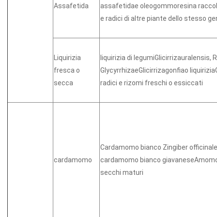
Assafetida
assafetidae oleogommoresina raccolt
e radici di altre piante dello stesso g
Liquirizia
liquirizia di legumiGlicirrizauralensis, 
fresca o
GlycyrrhizaeGlicirrizagonfiao liquirizia
secca
radici e rizomi freschi o essiccati
Cardamomo bianco Zingiber officin
cardamomo
cardamomo bianco giavaneseAmomo
secchi maturi