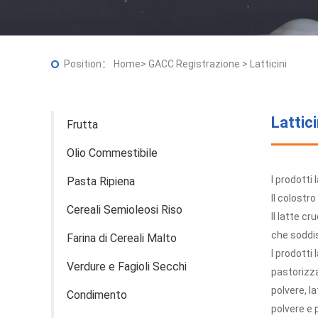
Position：
Home
>
GACC Registrazione
>
Latticini
Lattici
Frutta
Olio Commestibile
I prodotti 
Pasta Ripiena
Il colostro
Cereali Semioleosi Riso
Il latte c
che soddisf
Farina di Cereali Malto
I prodotti
Verdure e Fagioli Secchi
pastorizza
polvere, la
Condimento
polvere e p