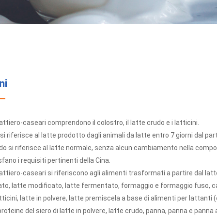
ni
lattiero-caseari comprendono il colostro, il latte crudo e i latticini.
 si riferisce al latte prodotto dagli animali da latte entro 7 giorni dal par
rudo si riferisce al latte normale, senza alcun cambiamento nella comp
ano i requisiti pertinenti della Cina.
 lattiero-caseari si riferiscono agli alimenti trasformati a partire dal 
to, latte modificato, latte fermentato, formaggio e formaggio fuso, cas
tticini, latte in polvere, latte premiscela a base di alimenti per lattanti (o
roteine del siero di latte in polvere, latte crudo, panna, panna e panna a