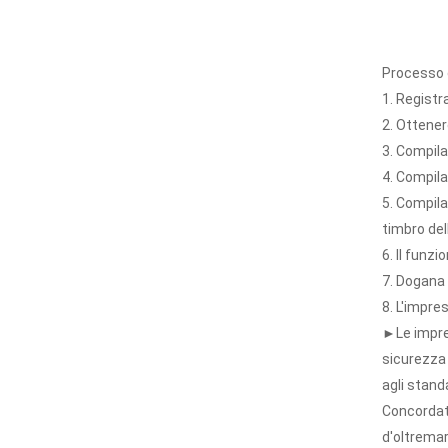
Processo d
1. Regist
2. Ottener
3. Compila
4. Compila 
5. Compila
timbro del
6. Il funz
7. Dogana 
8. L'impre
►Le impres
sicurezza 
agli stand
Concordati
d'oltremar