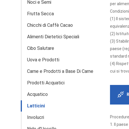
Noci e Semi
per alimen
Condizioni
Frutta Secca
(1) Il sis
Chicchi di Caffè Cacao
equivalenz
(2) Istitu
Alimenti Dietetici Speciali
(3) Stabil
Cibo Salutare
paese (reg
standard n
Uova e Prodotti
(4) Rispet
Carne e Prodotti a Base Di Carne
cui si trov
Prodotti Acquatici
Acquatico
R
Latticini
Involucri
Procedure 
1. Il paes
Nido d'Uccello